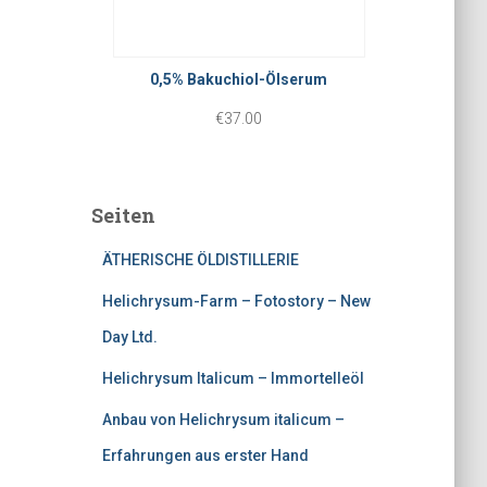
g
e
b
l
r
i
i
P
0,5% Bakuchiol-Ölserum
s
c
r
€
37.00
€
h
e
3
e
i
0
Seiten
r
s
.
P
i
ÄTHERISCHE ÖLDISTILLERIE
0
r
s
0
Helichrysum-Farm – Fotostory – New
e
t
Day Ltd.
i
:
Helichrysum Italicum – Immortelleöl
s
€
Anbau von Helichrysum italicum –
w
2
Erfahrungen aus erster Hand
a
2