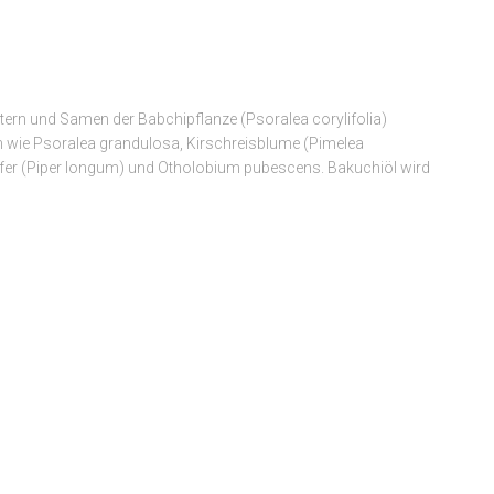
ättern und Samen der Babchipflanze (Psoralea corylifolia)
n wie Psoralea grandulosa, Kirschreisblume (Pimelea
ffer (Piper longum) und Otholobium pubescens. Bakuchiöl wird