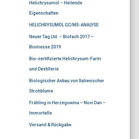
Helichrysumöl – Heilende
r
5
Eigenschaften
:
.
HELICHRYSUMÖL GC/MS-ANALYSE
€
0
3
0
Neuer Tag Ltd. – Biofach 2017 –
7
.
Biomesse 2019
5
Bio-zertifizierte Helichrysum-Farm
.
und Destillerie
0
Biologischer Anbau von Italienischer
0
Strohblume
Frühling in Herzegowina – Novi Dan –
Immortelle
Versand & Rückgabe