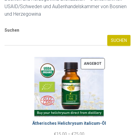
USAID/Schweden und Außenhandelskammer von Bosnien
und Herzegowina
Suchen
SUCHEN
P
ANGEBOT
R
O
D
U
K
T
Ätherisches Helichrysum italicum-Öl
I
M
P
€
15.00
–
€
75.00