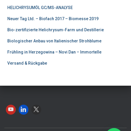
r
5
HELICHRYSUMÖL GC/MS-ANALYSE
:
.
Neuer Tag Ltd. – Biofach 2017 – Biomesse 2019
€
0
Bio-zertifizierte Helichrysum-Farm und Destillerie
3
0
Biologischer Anbau von Italienischer Strohblume
7
.
Frühling in Herzegowina – Novi Dan – Immortelle
5
Versand & Rückgabe
.
0
0