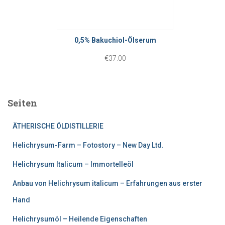
0
g
e
b
l
r
i
i
P
0,5% Bakuchiol-Ölserum
s
c
r
€
37.00
€
h
e
3
e
i
0
Seiten
r
s
.
P
i
ÄTHERISCHE ÖLDISTILLERIE
0
r
s
Helichrysum-Farm – Fotostory – New Day Ltd.
0
e
t
Helichrysum Italicum – Immortelleöl
i
:
Anbau von Helichrysum italicum – Erfahrungen aus erster
s
€
Hand
w
2
Helichrysumöl – Heilende Eigenschaften
a
2