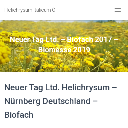
Helichrysum italicum Öl
NAVIG
Neuer Tag Ltd. – Biofach 2017 –
Biomesse 2019
Neuer Tag Ltd. Helichrysum –
Nürnberg Deutschland –
Biofach