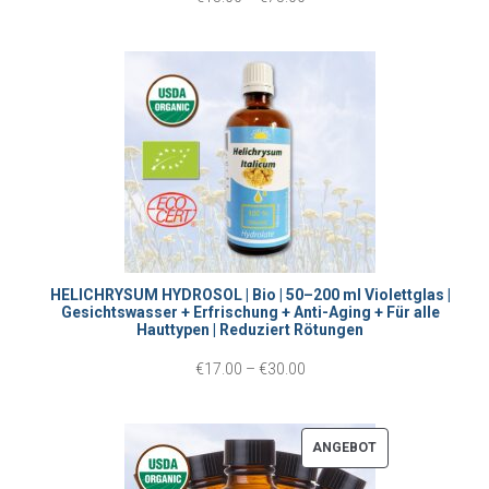
A
r
N
e
G
i
E
s
B
s
O
p
T
a
n
HELICHRYSUM HYDROSOL | Bio | 50–200 ml Violettglas |
Gesichtswasser + Erfrischung + Anti-Aging + Für alle
n
Hauttypen | Reduziert Rötungen
e
P
€
17.00
–
€
30.00
:
r
€
e
P
ANGEBOT
1
i
R