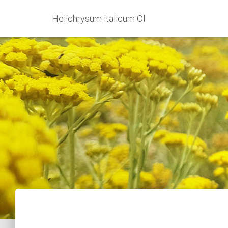
Helichrysum italicum Öl